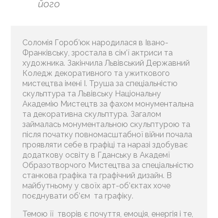
його
Соломія Гороб’юк народилася в Івано-
Франківську, зростала в сім’ї актриси та
художника. Закінчила Львівський Державний
Коледж декоративного та ужиткового
мистецтва імені І. Труша за спеціальністю
скульптура та Львівську Національну
Академію Мистецтв за фахом монументальна
та декоративна скульптура. Загалом
займалась монументальною скульптурою та
після початку повномасштабної війни почала
проявляти себе в графіці та наразі здобуває
додаткову освіту в Гданську в Академї
Образотворчого Мистецтва за спеціальністю
станкова графіка та графічний дизайн. В
майбутньому у своїх арт-об’єктах хоче
поєднувати об’єм та графіку.
Темою її творів є почуття, емоція, енергія і те,