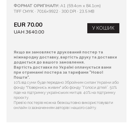
ФОРМАТ ОРИГІНАЛУ:
A1 (59.4cm x 84.1cm)
TIFF CMYK · 7016×9922 · 300 DPI · 23.5 MB
EUR 70.00
У КОШИК
UAH 3640.00
Якщо ви замовляєте друкований постер та
міжнародну доставку, вартість друку та доставки
додається до вашого замовлення.
Вартість доставки по Україні оплачується вами
при отриманні постера за тарифами "Нової
Пошти".
10% від суми буде передано Збройним силам України або
фонду "Повернись живим" або фонду “Голоси дітей”. 50%
піде на підтримку українських митців. 40% на підтримку
проєкту.
Прев’ю постерів можна безкоштовно використовувати
онлайн із зазначенням авторів і нашого сайту.