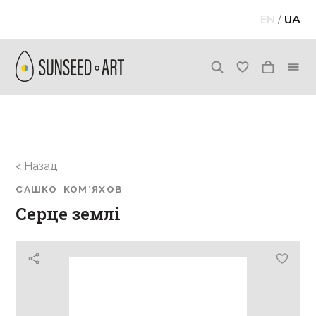
EN
/
UA
< Назад
САШКО КОМ’ЯХОВ
Серце землі