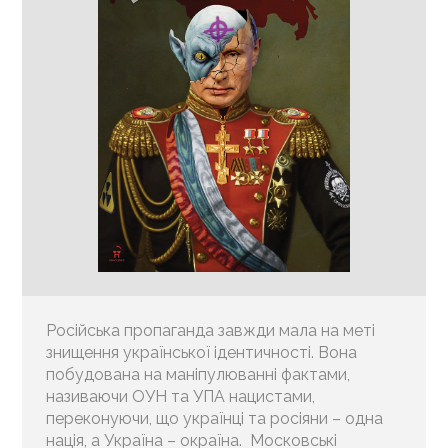
Російська пропаганда завжди мала на меті
знищення української ідентичності. Вона
побудована на маніпулюванні фактами,
називаючи ОУН та УПА нацистами,
переконуючи, що українці та росіяни – одна
нація, а Україна – окраїна. Московські