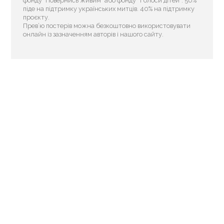
фонду "Повернись живим" або фонду “Голоси дітей”. 50%
піде на підтримку українських митців. 40% на підтримку
проєкту.
Прев’ю постерів можна безкоштовно використовувати
онлайн із зазначенням авторів і нашого сайту.