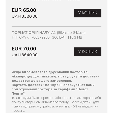
EUR 65.00
У КОШИК
UAH 3380.00
ФОРМАТ ОРИГІНАЛУ:
A1 (59.4cm x 84.1cm)
TIFF CMYK · 7063×9980 · 300 DPI · 116.3 MB
EUR 70.00
У КОШИК
UAH 3640.00
Якщо ви замовляєте друкований постер та
міжнародну доставку, вартість друку та доставки
додається до вашого замовлення.
Вартість доставки по Україні оплачується вами
при отриманні постера за тарифами "Нової
Пошти".
10% від суми буде передано Збройним силам України або
фонду "Повернись живим" або фонду “Голоси дітей”. 50%
піде на підтримку українських митців. 40% на підтримку
проєкту.