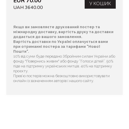
EUR 70.00
У КОШИК
UAH 3640.00
Якщо ви замовляєте друкований постер та
міжнародну доставку, вартість друку та доставки
додається до вашого замовлення.
Вартість доставки по Україні оплачується вами
при отриманні постера за тарифами "Нової
Пошти".
10% від суми буде передано Збройним силам України або
фонду "Повернись живим" або фонду “Голоси дітей”. 50%
піде на підтримку українських митців. 40% на підтримку
проєкту.
Прев’ю постерів можна безкоштовно використовувати
онлайн із зазначенням авторів і нашого сайту.