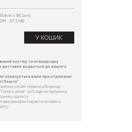
9.4cm x 84.1cm)
DPI · 37.3 MB
У КОШИК
ваний постер та міжнародну
та доставки додається до вашого
їні оплачується вами при отриманні
ї Пошти".
бройним силам України або фонду
Голоси дітей”. 50% піде на підтримку
дтримку проєкту.
товно використовувати онлайн із
сайту.