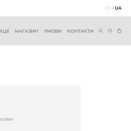
EN
/
UA
КЦІЇ
МАГАЗИН
УМОВИ
КОНТАКТИ
 фольги