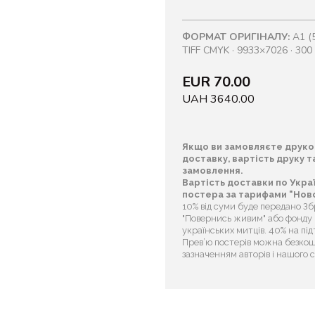
ФОРМАТ ОРИГІНАЛУ:
A1 (5
TIFF CMYK · 9933×7026 · 300 
EUR 70.00
UAH 3640.00
Якщо ви замовляєте друко
доставку, вартість друку 
замовлення.
Вартість доставки по Укра
постера за тарифами "Ново
10% від суми буде передано З
"Повернись живим" або фонду “
українських митців. 40% на пі
Прев’ю постерів можна безкош
зазначенням авторів і нашого 