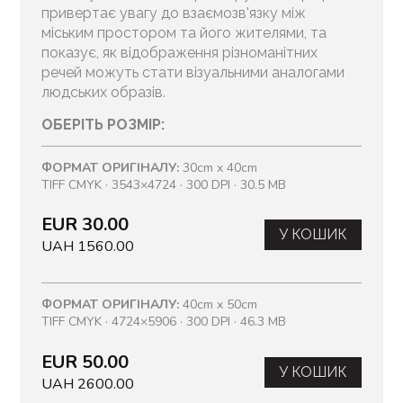
привертає увагу до взаємозв'язку між
міським простором та його жителями, та
показує, як відображення різноманітних
речей можуть стати візуальними аналогами
людських образів.
ОБЕРІТЬ РОЗМІР:
ФОРМАТ ОРИГІНАЛУ:
30cm x 40cm
TIFF CMYK · 3543×4724 · 300 DPI · 30.5 MB
EUR 30.00
У КОШИК
UAH 1560.00
ФОРМАТ ОРИГІНАЛУ:
40cm x 50cm
TIFF CMYK · 4724×5906 · 300 DPI · 46.3 MB
EUR 50.00
У КОШИК
UAH 2600.00