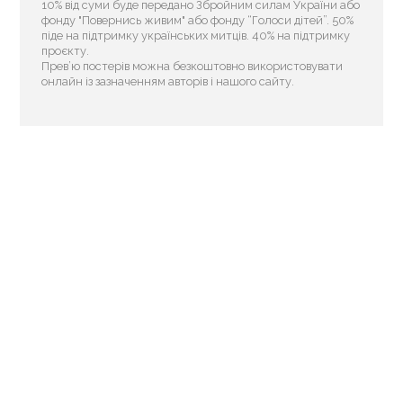
10% від суми буде передано Збройним силам України або
фонду "Повернись живим" або фонду “Голоси дітей”. 50%
піде на підтримку українських митців. 40% на підтримку
проєкту.
Прев’ю постерів можна безкоштовно використовувати
онлайн із зазначенням авторів і нашого сайту.