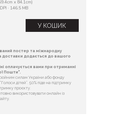
9.4cm x 84.1cm)
DPI · 146.5 MB
У КОШИК
ваний постер та міжнародну
та доставки додається до вашого
їні оплачується вами при отриманні
ї Пошти".
бройним силам України або фонду
Голоси дітей”. 50% піде на підтримку
дтримку проєкту.
товно використовувати онлайн із
сайту.