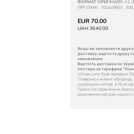
ФОРМАТ ОРИГІНАЛУ:
A1 (5
TIFF CMYK · 7016×9933 · 300 
EUR 70.00
UAH 3640.00
Якщо ви замовляєте друко
доставку, вартість друку 
замовлення.
Вартість доставки по Укра
постера за тарифами "Ново
10% від суми буде передано З
"Повернись живим" або фонду “
українських митців. 40% на пі
Прев’ю постерів можна безкош
зазначенням авторів і нашого 