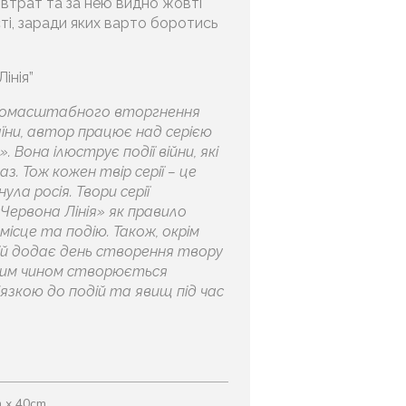
і втрат та за нею видно жовті
сті, заради яких варто боротись
Лінія”
номасштабного вторгнення
аїни, автор працює над серією
. Вона ілюструє події війни, які
з. Тож кожен твір серії – це
ула росія. Твори серії
ервона Лінія» як правило
місце та подію. Також, окрім
ій додає день створення твору
Таким чином створюється
’язкою до подій та явищ під час
 x 40cm