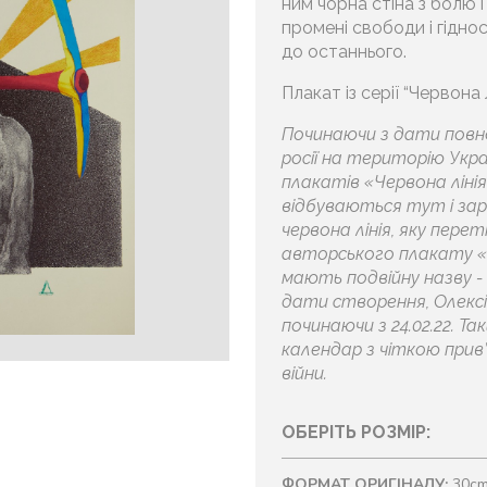
ним чорна стіна з болю 
промені свободи і гідно
до останнього.
Плакат із серії “Червона 
Починаючи з дати пов
росії на територію Укр
плакатів «Червона лінія»
відбуваються тут і зара
червона лінія, яку перетн
авторського плакату «Ч
мають подвійну назву - 
дати створення, Олекс
починаючи з 24.02.22. 
календар з чіткою прив
війни.
ОБЕРІТЬ РОЗМІР:
ФОРМАТ ОРИГІНАЛУ:
30cm