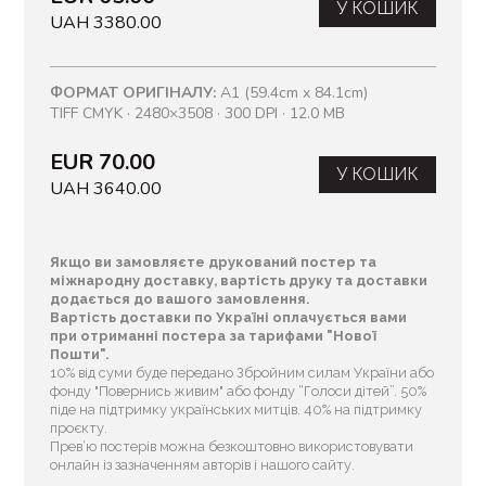
У КОШИК
UAH 3380.00
ФОРМАТ ОРИГІНАЛУ:
A1 (59.4cm x 84.1cm)
TIFF CMYK · 2480×3508 · 300 DPI · 12.0 MB
EUR 70.00
У КОШИК
UAH 3640.00
Якщо ви замовляєте друкований постер та
міжнародну доставку, вартість друку та доставки
додається до вашого замовлення.
Вартість доставки по Україні оплачується вами
при отриманні постера за тарифами "Нової
Пошти".
10% від суми буде передано Збройним силам України або
фонду "Повернись живим" або фонду “Голоси дітей”. 50%
піде на підтримку українських митців. 40% на підтримку
проєкту.
Прев’ю постерів можна безкоштовно використовувати
онлайн із зазначенням авторів і нашого сайту.