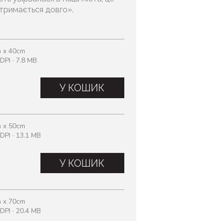
отримається довго».
 x 40cm
DPI · 7.8 MB
У КОШИК
 x 50cm
DPI · 13.1 MB
У КОШИК
 x 70cm
DPI · 20.4 MB