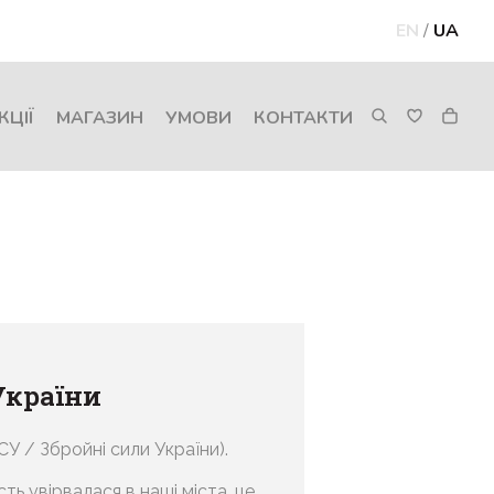
EN
/
UA
КЦІЇ
МАГАЗИН
УМОВИ
КОНТАКТИ
України
СУ / Збройні сили України).
ть увірвалася в наші міста, це