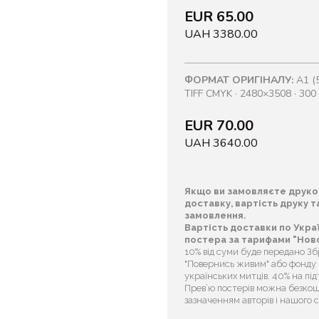
EUR 65.00
UAH 3380.00
ФОРМАТ ОРИГІНАЛУ:
A1 (5
TIFF CMYK · 2480×3508 · 300 
EUR 70.00
UAH 3640.00
Якщо ви замовляєте друко
доставку, вартість друку 
замовлення.
Вартість доставки по Укра
постера за тарифами "Ново
10% від суми буде передано З
"Повернись живим" або фонду “
українських митців. 40% на пі
Прев’ю постерів можна безкош
зазначенням авторів і нашого 