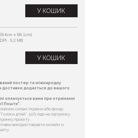
У КОШИК
9.4cm x 84.1cm)
DPI · 5.2 MB
У КОШИК
ваний постер та міжнародну
та доставки додається до вашого
їні оплачується вами при отриманні
ї Пошти".
бройним силам України або фонду
Голоси дітей”. 50% піде на підтримку
дтримку проєкту.
товно використовувати онлайн із
сайту.