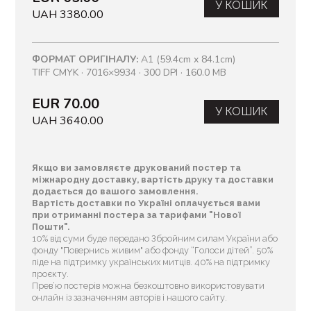
У КОШИК
UAH 3380.00
ФОРМАТ ОРИГІНАЛУ:
A1 (59.4cm x 84.1cm)
TIFF CMYK · 7016×9934 · 300 DPI · 160.0 MB
EUR 70.00
У КОШИК
UAH 3640.00
Якщо ви замовляєте друкований постер та
міжнародну доставку, вартість друку та доставки
додається до вашого замовлення.
Вартість доставки по Україні оплачується вами
при отриманні постера за тарифами "Нової
Пошти".
10% від суми буде передано Збройним силам України або
фонду "Повернись живим" або фонду “Голоси дітей”. 50%
піде на підтримку українських митців. 40% на підтримку
проєкту.
Прев’ю постерів можна безкоштовно використовувати
онлайн із зазначенням авторів і нашого сайту.