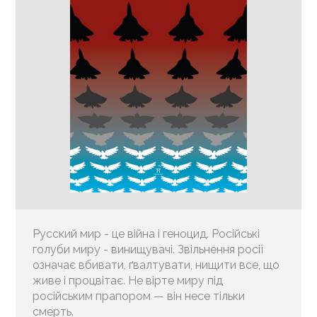
Русский мир - це війна і геноцид. Російські
голуби миру - винищувачі. Звільнення росії
означає вбивати, ґвалтувати, нищити все, що
живе і процвітає. Не вірте миру під
російським прапором — він несе тільки
смерть.