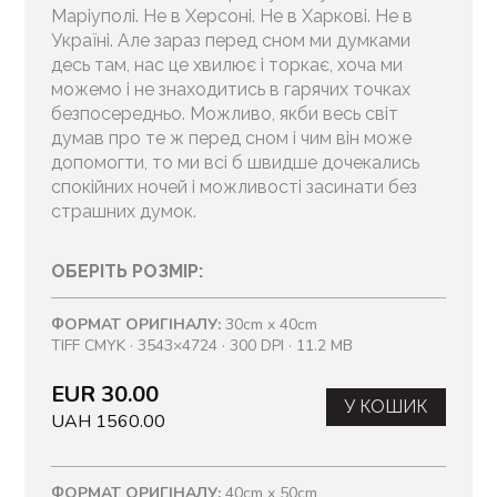
Маріуполі. Не в Херсоні. Не в Харкові. Не в
Україні. Але зараз перед сном ми думками
десь там, нас це хвилює і торкає, хоча ми
можемо і не знаходитись в гарячих точках
безпосередньо. Можливо, якби весь світ
думав про те ж перед сном і чим він може
допомогти, то ми всі б швидше дочекались
спокійних ночей і можливості засинати без
страшних думок.
ОБЕРІТЬ РОЗМІР:
ФОРМАТ ОРИГІНАЛУ:
30cm x 40cm
TIFF CMYK · 3543×4724 · 300 DPI · 11.2 MB
EUR 30.00
У КОШИК
UAH 1560.00
ФОРМАТ ОРИГІНАЛУ:
40cm x 50cm