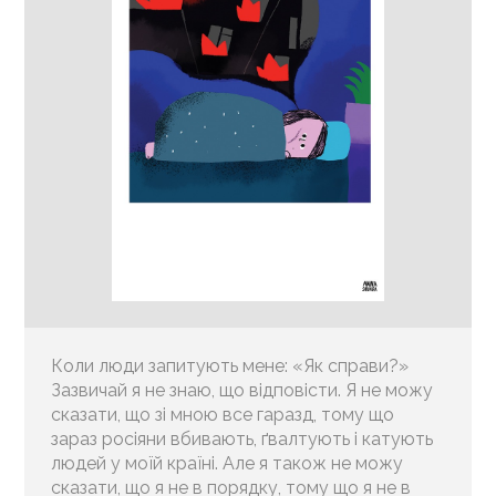
Коли люди запитують мене: «Як справи?»
Зазвичай я не знаю, що відповісти. Я не можу
сказати, що зі мною все гаразд, тому що
зараз росіяни вбивають, ґвалтують і катують
людей у моїй країні. Але я також не можу
сказати, що я не в порядку, тому що я не в