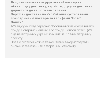
Якщо ви замовляєте друкований постер та
міжнародну доставку, вартість друку та доставки
додається до вашого замовлення.
Вартість доставки по Україні оплачується вами
при отриманні постера за тарифами "Нової
Пошти".
10% від суми буде передано Збройним силам України або
фонду "Повернись живим" або фонду “Голоси дітей”. 50%
піде на підтримку українських митців. 40% на підтримку
проєкту.
Прев’ю постерів можна безкоштовно використовувати
онлайн із зазначенням авторів і нашого сайту.