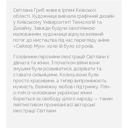
Світлана Гриб живе в Ірпені Київської
області. Художниця вивчала графічний дизайн
у Київському Університеті Технологій та
Дизайну. Завжди будучи захопленою
малюванням, художниця відчула великий
потяг до мистецтва під час перегляду аніме
«Сейлор Мун», коли їй було 10 років.
Головними героїнями ілюстрацій Світлани є
дівчата та жінки. З початком війни вони
змушені були розвиватися, дозрівати та
ставати сильнішими. Колись вони були
просто красивими, а тепер випромінюють
мужність, безмежну любов і підтримку. Пліч-
о-пліч із чоловіками українські жінки
борються за свободу цілого народу — таким
лейтмотивом пронизані всі авторські
ілюстрації Світлани.