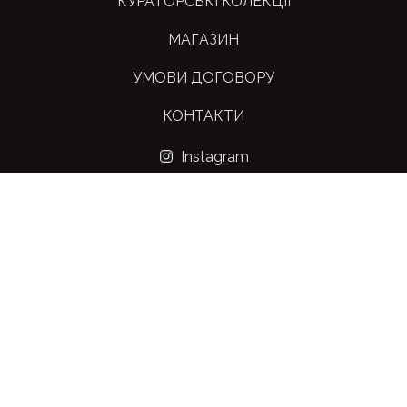
КУРАТОРСЬКІ КОЛЕКЦІЇ
МАГАЗИН
УМОВИ ДОГОВОРУ
КОНТАКТИ
Instagram
Facebook
+380952716346
sunseed.artstore@gmail.com
м. Київ, вул. Петра Сагайдачного,
33-Д
Copyright © 2022-2026. All rights reserved.