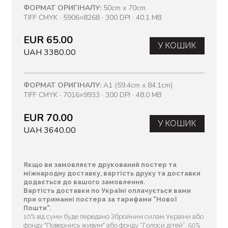
ФОРМАТ ОРИГІНАЛУ:
50cm x 70cm
TIFF CMYK · 5906×8268 · 300 DPI · 40.1 MB
EUR 65.00
У КОШИК
UAH 3380.00
ФОРМАТ ОРИГІНАЛУ:
A1 (59.4cm x 84.1cm)
TIFF CMYK · 7016×9933 · 300 DPI · 48.0 MB
EUR 70.00
У КОШИК
UAH 3640.00
Якщо ви замовляєте друкований постер та
міжнародну доставку, вартість друку та доставки
додається до вашого замовлення.
Вартість доставки по Україні оплачується вами
при отриманні постера за тарифами "Нової
Пошти".
10% від суми буде передано Збройним силам України або
фонду "Повернись живим" або фонду “Голоси дітей”. 50%